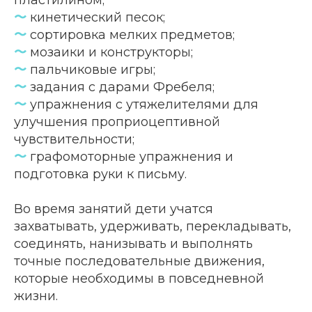
пластилином;
〜
кинетический песок;
〜
сортировка мелких предметов;
〜
мозаики и конструкторы;
〜
пальчиковые игры;
〜
задания с дарами Фребеля;
〜
упражнения с утяжелителями для
улучшения проприоцептивной
чувствительности;
〜
графомоторные упражнения и
подготовка руки к письму.
Во время занятий дети учатся
захватывать, удерживать, перекладывать,
соединять, нанизывать и выполнять
Контакты
точные последовательные движения,
которые необходимы в повседневной
жизни.
Телефон