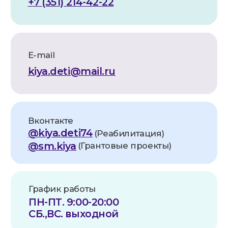
Юридический адрес:
454112, Челябинск, Пр. Победы 290,
помещ.1
Фактический адрес:
454112, Челябинск, Пр. Победы 290
Телефон/факс:
8 (351) 21-44-222
ИНН:
7448260999
КПП:
744801001
ОГРН:
1257400002331
Расч. счет:
40703810172710000052
Банк:
Челябинское отделение
№8597 ПАО СБЕРБАНК
БИК:
047501602
Корр. счет:
30101810700000000602