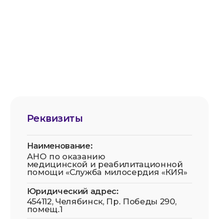
Условия безопасности оплаты
Публичная оферта
Устав СМ-Кия
АНО по оказанию медицинской и
реабилитационной помощи «Служба
милосердия «КИЯ» зарегистрирована в
Роскомнадзоре в реестре операторов,
осуществляющих обработку персональных
данных на основании Приказа № 81 от
20.05.2025. Рег. номер: 74-25-019218
Все фотографии физических лиц размещены с
их письменного согласия (для
несовершеннолетних — с согласия законных
представителей) в соответствии со ст. 152.1 ГК
РФ и 152-ФЗ «О персональных данных».
Передача и использование изображений
третьими лицами в рекламных и/или
коммерческих целях без отдельного
письменного согласия самих физических лиц
(или их законных представителей) не
допускаются.