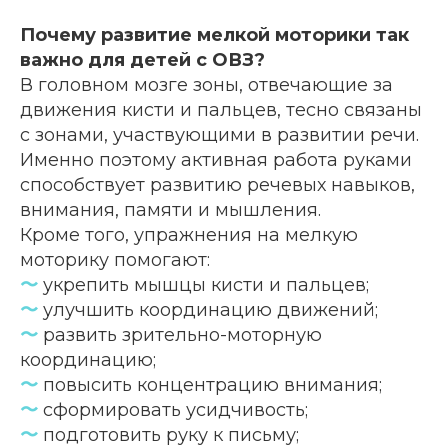
+7 (351) 214-42-22
Почему развитие мелкой моторики так
важно для детей с ОВЗ?
E-mail
В головном мозге зоны, отвечающие за
kiya.deti@mail.ru
движения кисти и пальцев, тесно связаны
с зонами, участвующими в развитии речи.
Именно поэтому активная работа руками
Вконтакте
способствует развитию речевых навыков,
@kiya.deti74
(Реабилитация)
@sm.kiya
(Грантовые проекты)
внимания, памяти и мышления.
Кроме того, упражнения на мелкую
моторику помогают:
График работы
〜
укрепить мышцы кисти и пальцев;
ПН-ПТ. 9:00-20:00
СБ.,ВС. выходной
〜
улучшить координацию движений;
〜
развить зрительно-моторную
координацию;
Адрес
〜
повысить концентрацию внимания;
454112, г. Челябинск,
проспект Победы, 290 Б.
〜
сформировать усидчивость;
〜
подготовить руку к письму;