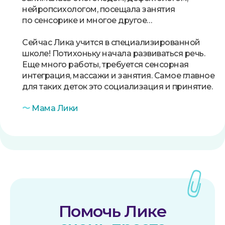
нейропсихологом, посещала занятия
по сенсорике и многое другое…
Сейчас Лика учится в специализированной
Наши дети,
школе! Потихоньку начала развиваться речь.
которым нужна
Еще много работы, требуется сенсорная
ваша помощь
интеграция, массажи и занятия. Самое главное
для таких деток это социализация и принятие.
〜
Мама Лики
Помочь Лике