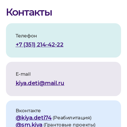
ИНН:
7448260999
КПП:
744801001
ОГРН:
1257400002331
Расч. счет:
40703810172710000052
Банк:
Челябинское отделение
№8597 ПАО СБЕРБАНК
БИК:
047501602
Корр. счет:
30101810700000000602