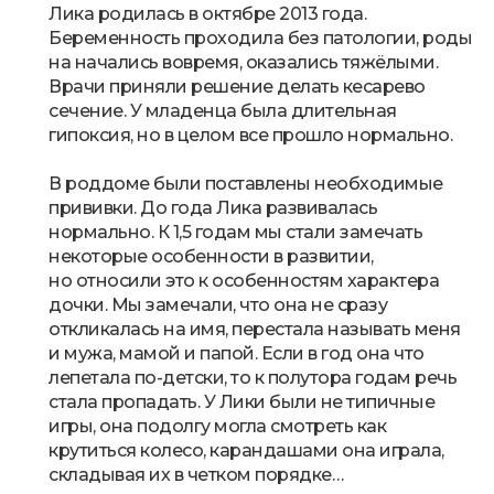
“
Лика родилась в октябре 2013 года.
Беременность проходила без патологии, роды
на начались вовремя, оказались тяжёлыми.
Врачи приняли решение делать кесарево
сечение. У младенца была длительная
гипоксия, но в целом все прошло нормально.
В роддоме были поставлены необходимые
прививки. До года Лика развивалась
нормально. К 1,5 годам мы стали замечать
некоторые особенности в развитии,
но относили это к особенностям характера
дочки. Мы замечали, что она не сразу
откликалась на имя, перестала называть меня
и мужа, мамой и папой. Если в год она что
лепетала по-детски, то к полутора годам речь
стала пропадать. У Лики были не типичные
игры, она подолгу могла смотреть как
крутиться колесо, карандашами она играла,
складывая их в четком порядке…