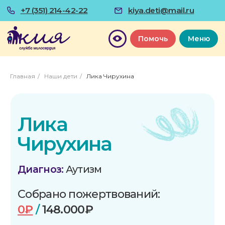
+7 (351) 214-42-22
kiya.deti@mail.ru
Помочь
Меню
Главная
/
Наши дети
/
Лика Чирухина
Лика
Чирухина
Диагноз:
Аутизм
Собрано пожертвований:
0₽
/
148.000₽