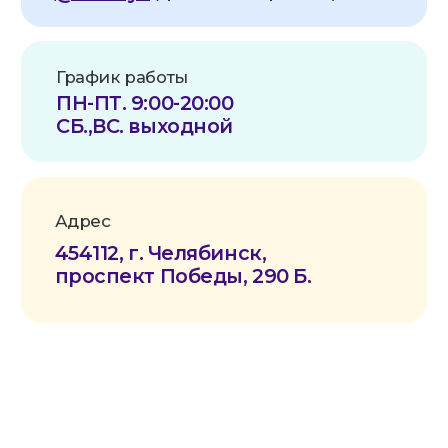
Политика конфиденциальности
Согласие на обработку данных
Условия безопасности оплаты
Публичная оферта
Устав СМ-Кия
АНО по оказанию медицинской и
реабилитационной помощи «Служба
милосердия «КИЯ» зарегистрирована в
Роскомнадзоре в реестре операторов,
осуществляющих обработку персональных
данных на основании Приказа № 81 от