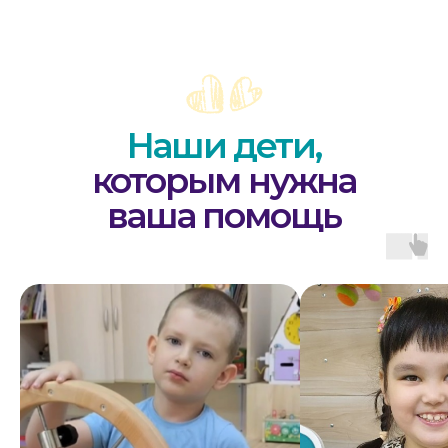
Вконтакте
@kiya.deti74
(Реабилитация)
@sm.kiya
(Грантовые проекты)
График работы
ПН-ПТ. 9:00-20:00
СБ.,ВС. выходной
Адрес
454112, г. Челябинск,
проспект Победы, 290 Б.