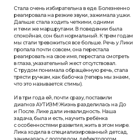
Стала очень избирательна в еде. Болезненно
реагировала на резкие звуки, зажимала ушки.
Дальше: стала ходить четкими, одними
и теми же маршрутами. В поведении была
спокойная, сон был нормальный. К трем годам
мы стали тревожиться все больше. Речь у Лики
пропала почти совсем, она перестала
реагировать на свое имя, перестала смотреть
в глаза, указательный жест отсутствовал.
С трудом понимала обращённую речь, стала
трясти ручкам, как бабочка (теперь мы знаем,
что это называется: стимы).
И в три года ей, почти сразу, поставили
диагноз АУТИЗМ! Жизнь разделилась на До
и После. Лике дали инвалидность. Наша
задача, была и есть, научить ребёнка
с особенностями развития, жить в этом мире.
Лика ходила в специализированный детсад,
занималась с логопедом, дефектологом,