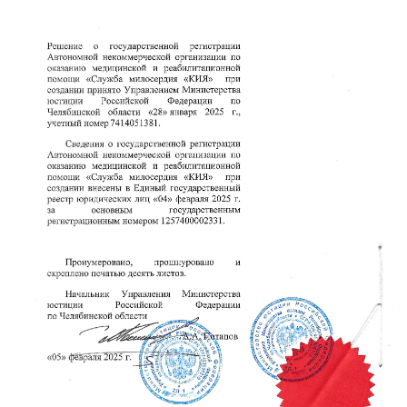
40703810172710000052
Банк:
Челябинское отделение
№8597 ПАО СБЕРБАНК
БИК:
047501602
Корр. счет:
30101810700000000602