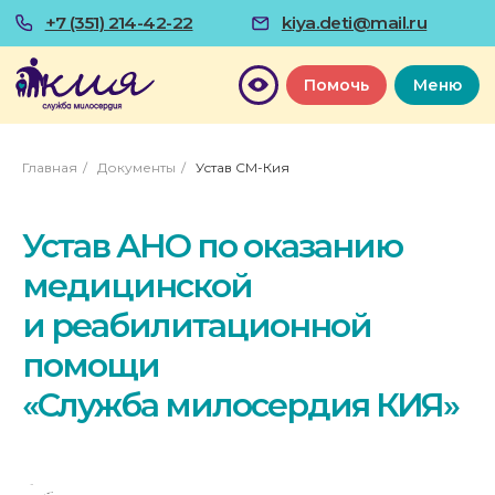
+7 (351) 214-42-22
kiya.deti@mail.ru
Помочь
Меню
Главная
/
Документы
/
Устав СМ-Кия
Устав АНО по оказанию
медицинской
и реабилитационной
помощи
«Служба милосердия КИЯ»