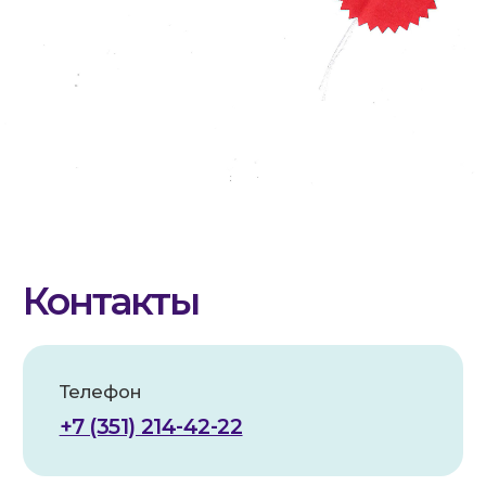
Политика конфиденциальности
Согласие на обработку данных
Условия безопасности оплаты
Публичная оферта
Устав СМ-Кия
АНО по оказанию медицинской и
реабилитационной помощи «Служба
милосердия «КИЯ» зарегистрирована в
Роскомнадзоре в реестре операторов,
осуществляющих обработку персональных
данных на основании Приказа № 81 от
20.05.2025. Рег. номер: 74-25-019218
Все фотографии физических лиц размещены с
их письменного согласия (для
несовершеннолетних — с согласия законных
представителей) в соответствии со ст. 152.1 ГК
РФ и 152-ФЗ «О персональных данных».
Передача и использование изображений
третьими лицами в рекламных и/или
коммерческих целях без отдельного
письменного согласия самих физических лиц
(или их законных представителей) не
допускаются.