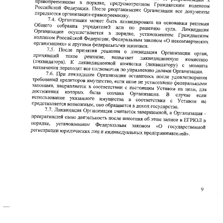
Реквизиты
Наименование:
АНО по оказанию
медицинской и реабилитационной
помощи «Служба милосердия «КИЯ»
Юридический адрес:
454112, Челябинск, Пр. Победы 290,
помещ.1
Фактический адрес:
454112, Челябинск, Пр. Победы 290
Телефон/факс:
8 (351) 21-44-222
ИНН:
7448260999
КПП:
744801001
ОГРН:
1257400002331
Расч. счет: