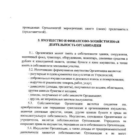
Контакты
Телефон
+7 (351) 214-42-22
E-mail
kiya.deti@mail.ru
Вконтакте
@kiya.deti74
(Реабилитация)
@sm.kiya
(Грантовые проекты)
График работы
ПН-ПТ. 9:00-20:00