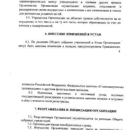
СБ.,ВС. выходной
Адрес
454112, г. Челябинск,
проспект Победы, 290 Б.