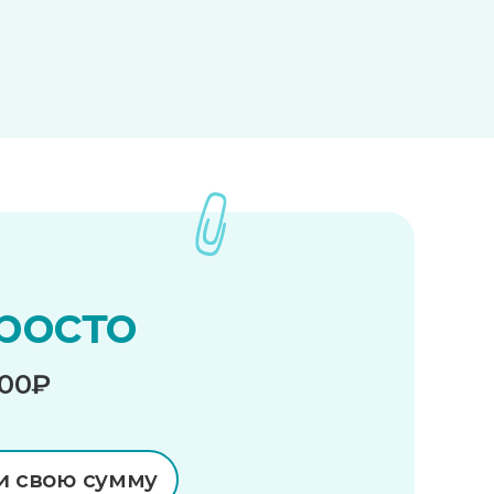
росто
000₽
и свою сумму