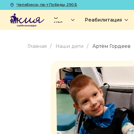
Челябинск, пр-т Победы, 290 Б
ПН
О
Реабилитация
Наш
нас
Главная
/
Наши дети
/
Артём Гордеев