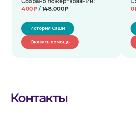
Собрано пожертвований:
С
400₽
/
148.000₽
0
История Саши
Оказать помощь