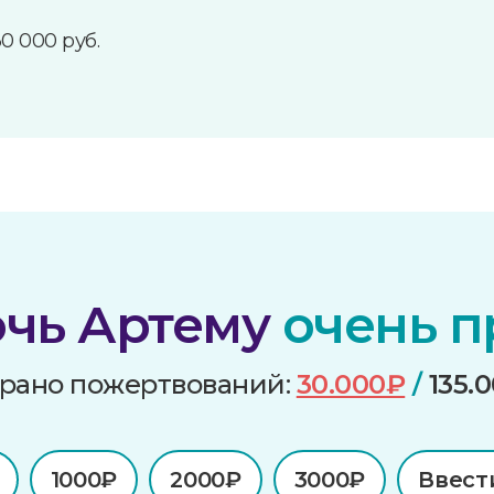
30 000 руб.
чь Артему
очень п
рано пожертвований:
30.000₽
/
135.
1000₽
2000₽
3000₽
Ввест