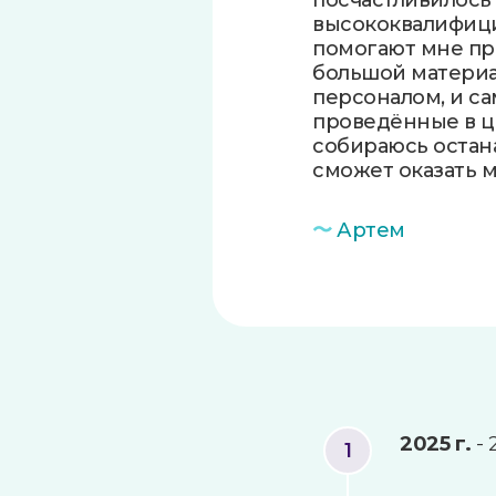
посчастливилось
высококвалифици
помогают мне пр
большой материа
персоналом, и са
проведённые в це
собираюсь остана
сможет оказать м
〜
Артем
2025 г.
- 