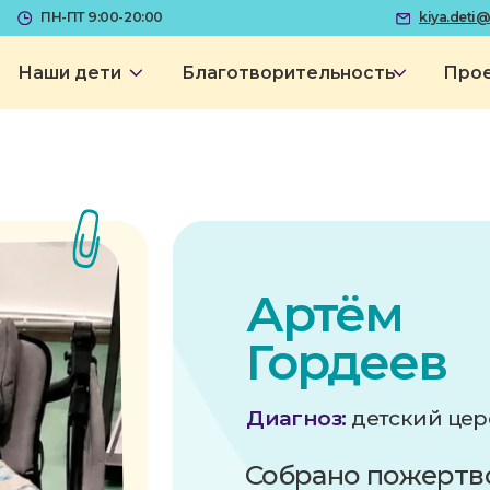
-ПТ 9:00-20:00
kiya.deti@mail.ru
К
Проекты
и дети
Благотворительность
Артём
Гордеев
Диагноз:
детский церебральный
Собрано пожертвований:
30.000₽
/
135.000
₽