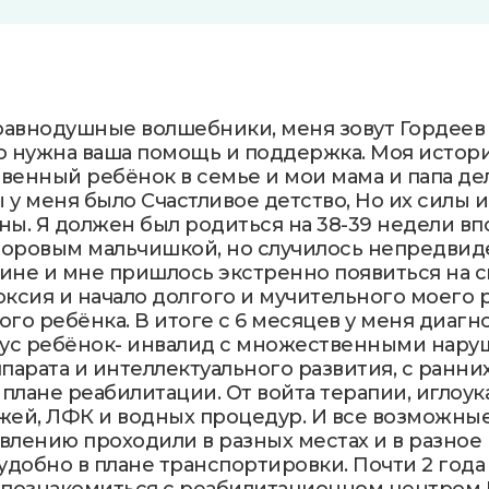
авнодушные волшебники, меня зовут Гордеев А
о нужна ваша помощь и поддержка. Моя истори
твенный ребёнок в семье и мои мама и папа де
у меня было Счастливое детство, Но их силы 
ны. Я должен был родиться на 38-39 недели вп
оровым мальчишкой, но случилось непредвиде
вине и мне пришлось экстренно появиться на св
ксия и начало долгого и мучительного моего 
го ребёнка. В итоге с 6 месяцев у меня диаг
тус ребёнок- инвалид с множественными нар
парата и интеллектуального развития, с ранних
 плане реабилитации. От войта терапии, иглоук
жей, ЛФК и водных процедур. И все возможны
лению проходили в разных местах и в разное 
удобно в плане транспортировки. Почти 2 года