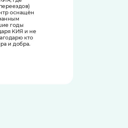
КИЯ, где
переездов)
ентр оснащён
ованным
дшие годы
даря KИЯ и не
лагодарю кто
ра и добра.