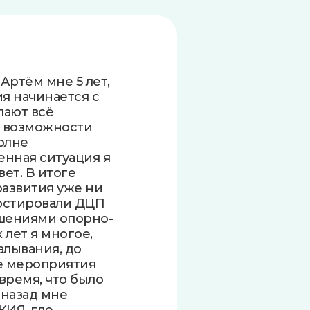
ртём мне 5 лет,
я начинается с
лают всё
и возможности
олне
нная ситуация я
ет. В итоге
развития уже ни
ностировали ДЦП
ушениями опорно-
 лет я многое,
алывания, до
е мероприятия
время, что было
 назад мне