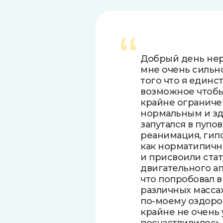
“
Добрый день нер
мне очень сильн
того что я единс
возможное чтобы 
крайне ограниче
нормальным и зд
запутался в пупо
реанимация, гипо
как норматипично
и присвоили ста
двигательного ап
что попробовал в
различных масса
по-моему оздоров
крайне не очень 