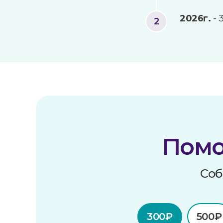
2026г.
- 
Помо
Соб
300₽
500₽