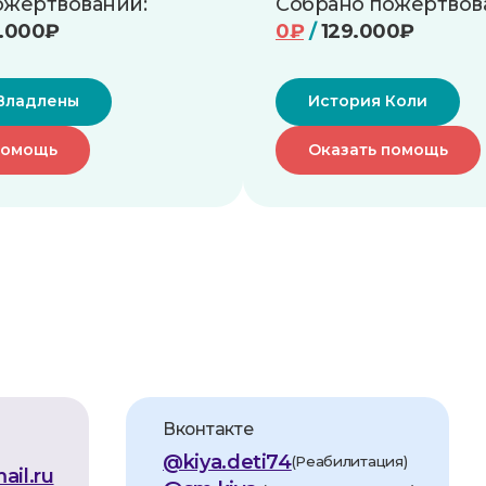
ожертвований:
Собрано пожертвов
Вконтакте
5.000₽
0₽
/
129.000₽
@kiya.deti74
(Реабилитация)
@sm.kiya
(Грантовые проекты)
Владлены
История Коли
помощь
Оказать помощь
 проспект Победы, 290 Б.
 реабилитационной
ИЯ»
0, помещ.1
0