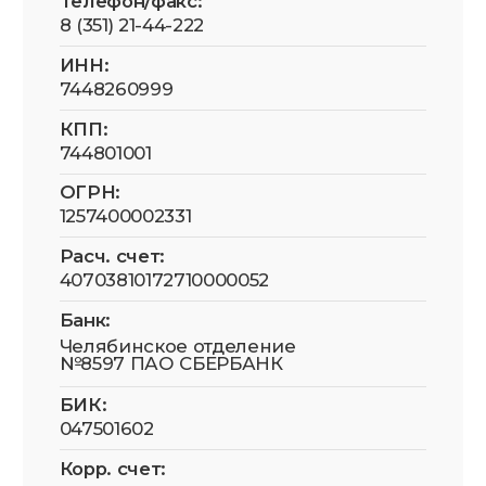
Согласие на обработку данных
Условия безопасности оплаты
Публичная оферта
Устав СМ-Кия
АНО по оказанию медицинской и
реабилитационной помощи «Служба
милосердия «КИЯ» зарегистрирована в
Роскомнадзоре в реестре операторов,
осуществляющих обработку персональных
данных на основании Приказа № 81 от
20.05.2025. Рег. номер: 74-25-019218
Все фотографии физических лиц размещены с
их письменного согласия (для
несовершеннолетних — с согласия законных
представителей) в соответствии со ст. 152.1 ГК
РФ и 152-ФЗ «О персональных данных».
Передача и использование изображений
третьими лицами в рекламных и/или
коммерческих целях без отдельного
письменного согласия самих физических лиц
(или их законных представителей) не
допускаются.