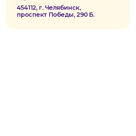
помощи «Служба милосердия «КИЯ»
Юридический адрес:
454112, Челябинск, Пр. Победы 290,
помещ.1
Фактический адрес:
454112, Челябинск, Пр. Победы 290
Телефон/факс:
8 (351) 21-44-222
ИНН:
7448260999
КПП:
744801001
ОГРН:
1257400002331
Расч. счет:
40703810172710000052
Банк:
Челябинское отделение
№8597 ПАО СБЕРБАНК
БИК:
047501602
Корр. счет: