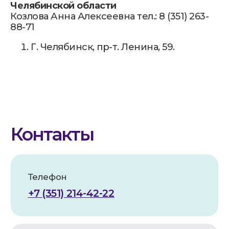
Челябинской области
+7 (351) 214-42-22
Козлова Анна Алексеевна тел.: 8 (351) 263-
88-71
E-mail
Г. Челябинск, пр-т. Ленина, 59.
kiya.deti@mail.ru
Вконтакте
@kiya.deti74
(Реабилитация)
@sm.kiya
(Грантовые проекты)
График работы
ПН-ПТ. 9:00-20:00
СБ.,ВС. выходной
Адрес
454112, г. Челябинск,
проспект Победы, 290 Б.