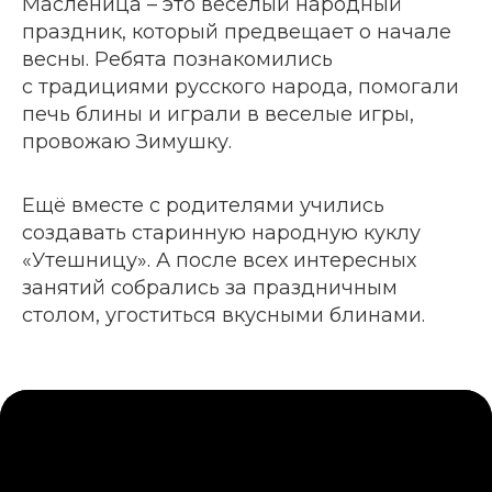
Масленица – это веселый народный
29
Отзыв 2 (11-я группа)
праздник, который предвещает о начале
весны. Ребята познакомились
30
Отзыв 1 (12-я группа)
с традициями русского народа, помогали
печь блины и играли в веселые игры,
31
Отзыв 2 (12-я группа)
провожаю Зимушку.
32
Отзыв 3 (12-я группа)
Ещё вместе с родителями учились
создавать старинную народную куклу
33
Отзыв 4 (12-я группа)
«Утешницу». А после всех интересных
занятий собрались за праздничным
столом, угоститься вкусными блинами.