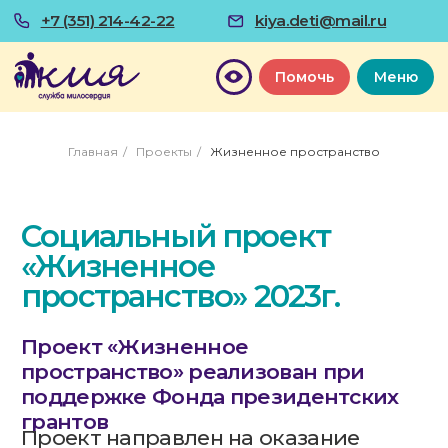
+7 (351) 214-42-22
kiya.deti@mail.ru
Помочь
Меню
Главная
/
Проекты
/
Жизненное пространство
Социальный проект
«Жизненное
пространство» 2023г.
Проект «Жизненное
пространство» реализован при
поддержке Фонда президентских
грантов
Проект направлен на оказание
социальной поддержки детям-
инвалидам путем организации
доступного пространства для
развития бытовых навыков,
психофизических и творческих
способностей, необходимых для
самостоятельной жизни