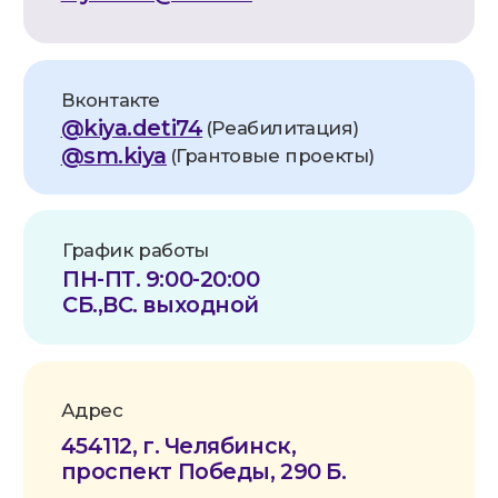
ОГРН:
1257400002331
Расч. счет:
40703810172710000052
Банк:
Челябинское отделение
№8597 ПАО СБЕРБАНК
БИК:
047501602
Корр. счет:
30101810700000000602