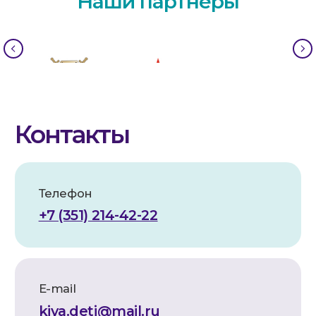
Наши партнеры
Реквизиты
Наименование:
АНО по оказанию
медицинской и реабилитационной
помощи «Служба милосердия «КИЯ»
Юридический адрес:
454112, Челябинск, Пр. Победы 290,
помещ.1
Фактический адрес:
454112, Челябинск, Пр. Победы 290
Телефон/факс:
8 (351) 21-44-222
ИНН:
7448260999
КПП:
744801001