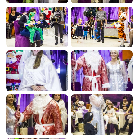
Контакты
Телефон
+7 (351) 214-42-22
E-mail
kiya.deti@mail.ru
Вконтакте
@kiya.deti74
(Реабилитация)
@sm.kiya
(Грантовые проекты)