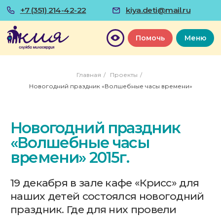
+7 (351) 214-42-22
kiya.deti@mail.ru
Помочь
Меню
Главная
/
Проекты
/
Новогодний праздник «Волшебные часы времени»
Новогодний праздник
«Волшебные часы
времени» 2015г.
19 декабря в зале кафе «Крисс» для
наших детей состоялся новогодний
праздник. Где для них провели
сказочное представление
"Волшебные часы времени" - это
увлекательное и захватывающее
путешествие, где при помощи
волшебных часов дети
перемещаются во времени (можно
попасть в прошлое или улететь в