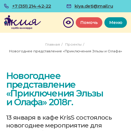
+7 (351) 214-42-22
kiya.deti@mail.ru
Помочь
Меню
Главная
/
Проекты
/
Новогоднее представление «Приключения Эльзы и Олафа»
Новогоднее
представление
«Приключения Эльзы
и Олафа» 2018г.
13 января в кафе KrisS состоялось
новогоднее мероприятие для
наших особенных детей. На этот раз
ребят ожидало представление
«Приключения Эльзы и Олафа»