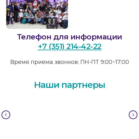
Банк:
Челябинское отделение
№8597 ПАО СБЕРБАНК
БИК:
047501602
Корр. счет:
Телефон для информации
30101810700000000602
+7 (351) 214-42-22
Время приема звонков: ПН-ПТ 9:00−17:00
Наши партнеры