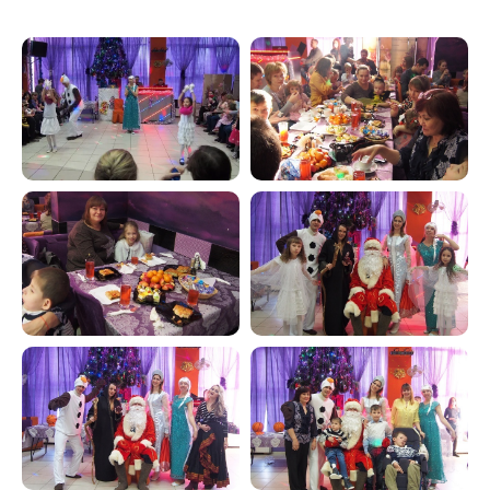
Контакты
Телефон
+7 (351) 214-42-22
E-mail
kiya.deti@mail.ru
Вконтакте
@kiya.deti74
(Реабилитация)
@sm.kiya
(Грантовые проекты)
График работы
ПН-ПТ. 9:00-20:00
СБ.,ВС. выходной