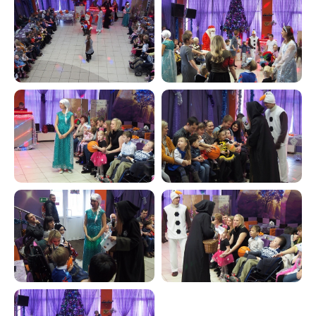
Реквизиты
Наименование:
АНО по оказанию
медицинской и реабилитационной
помощи «Служба милосердия «КИЯ»
Юридический адрес:
454112, Челябинск, Пр. Победы 290,
помещ.1
Фактический адрес:
454112, Челябинск, Пр. Победы 290
Телефон/факс:
8 (351) 21-44-222
ИНН:
7448260999
КПП:
744801001
ОГРН:
1257400002331
Расч. счет:
40703810172710000052