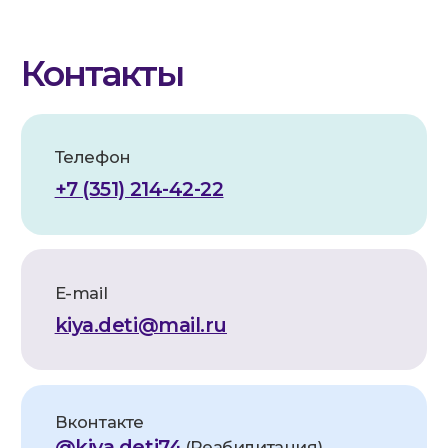
Политика конфиденциальности
Согласие на обработку данных
Условия безопасности оплаты
Публичная оферта
Устав СМ-Кия
АНО по оказанию медицинской и
реабилитационной помощи «Служба
милосердия «КИЯ» зарегистрирована в
Роскомнадзоре в реестре операторов,
осуществляющих обработку персональных
данных на основании Приказа № 81 от
20.05.2025. Рег. номер: 74-25-019218
Все фотографии физических лиц размещены с
их письменного согласия (для
несовершеннолетних — с согласия законных
представителей) в соответствии со ст. 152.1 ГК
РФ и 152-ФЗ «О персональных данных».
Передача и использование изображений
третьими лицами в рекламных и/или
коммерческих целях без отдельного
письменного согласия самих физических лиц
(или их законных представителей) не
допускаются.