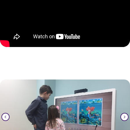
Телефон
+7 (351) 214-42-22
E-mail
kiya.deti@mail.ru
Вконтакте
@kiya.deti74
(Реабилитация)
@sm.kiya
(Грантовые проекты)
График работы
ПН-ПТ. 9:00-20:00
СБ.,ВС. выходной
Адрес
454112, г. Челябинск,
проспект Победы, 290 Б.