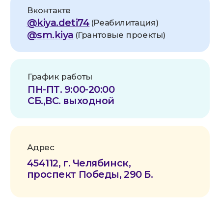
Корр. счет:
30101810700000000602