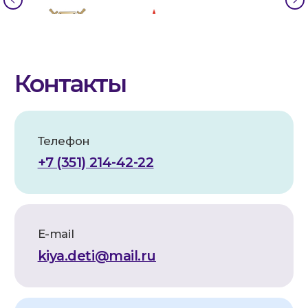
АНО по оказанию
медицинской и реабилитационной
помощи «Служба милосердия «КИЯ»
Юридический адрес:
454112, Челябинск, Пр. Победы 290,
помещ.1
Фактический адрес:
454112, Челябинск, Пр. Победы 290
Телефон/факс:
8 (351) 21-44-222
ИНН:
7448260999
КПП:
744801001
ОГРН:
1257400002331
Расч. счет:
40703810172710000052
Банк:
Челябинское отделение
№8597 ПАО СБЕРБАНК
БИК:
047501602