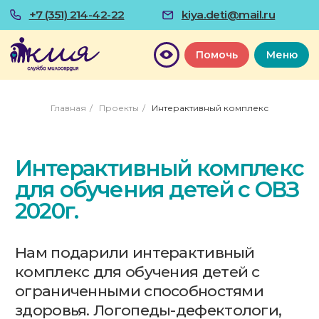
+7 (351) 214-42-22
kiya.deti@mail.ru
Помочь
Меню
Главная
/
Проекты
/
Интерактивный комплекс
Интерактивный комплекс
для обучения детей с ОВЗ
2020г.
Нам подарили интерактивный
комплекс для обучения детей с
ограниченными способностями
здоровья. Логопеды-дефектологи,
работающие с нашими особенными
детьми, смогут разнообразить
методы терапии, увеличить период
внимания учеников, стимулировать
их заинтересованность, применить
новые интерактивные техники для
развития речи, творческих