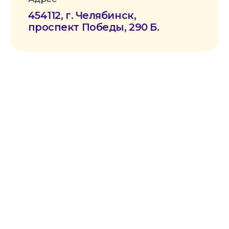
Политика конфиденциальности
Согласие на обработку данных
Условия безопасности оплаты
Публичная оферта
Устав СМ-Кия
АНО по оказанию медицинской и
реабилитационной помощи «Служба
милосердия «КИЯ» зарегистрирована в
Роскомнадзоре в реестре операторов,
осуществляющих обработку персональных
данных на основании Приказа № 81 от