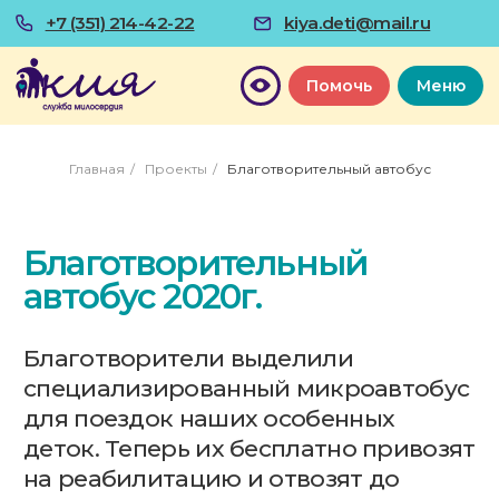
+7 (351) 214-42-22
kiya.deti@mail.ru
Помочь
Меню
Главная
/
Проекты
/
Благотворительный автобус
Благотворительный
автобус 2020г.
Благотворители выделили
специализированный микроавтобус
для поездок наших особенных
деток. Теперь их бесплатно привозят
на реабилитацию и отвозят до
места проживания в Челябинске. А
также мы можем воспользоваться
автобусом, если необходимы
поездки с детьми на выездные
мероприятия и в город Миасс на
полеты в аэротрубе.