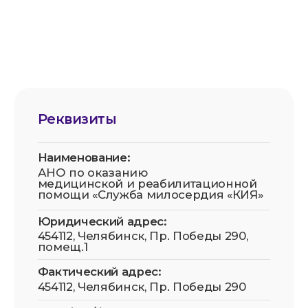
20.05.2025. Рег. номер: 74-25-019218
Все фотографии физических лиц размещены с
их письменного согласия (для
несовершеннолетних — с согласия законных
представителей) в соответствии со ст. 152.1 ГК
РФ и 152-ФЗ «О персональных данных».
Передача и использование изображений
третьими лицами в рекламных и/или
коммерческих целях без отдельного
письменного согласия самих физических лиц
(или их законных представителей) не
допускаются.