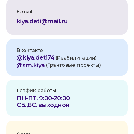
ИНН:
7448260999
КПП:
744801001
ОГРН:
1257400002331
Расч. счет:
40703810172710000052
Банк:
Челябинское отделение
№8597 ПАО СБЕРБАНК
БИК:
047501602
Корр. счет:
30101810700000000602