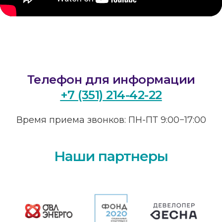
Вконтакте
@kiya.deti74
(Реабилитация)
@sm.kiya
(Грантовые проекты)
График работы
ПН-ПТ. 9:00-20:00
СБ.,ВС. выходной
Телефон для информации
+7 (351) 214-42-22
Адрес
Время приема звонков: ПН-ПТ 9:00−17:00
454112, г. Челябинск,
проспект Победы, 290 Б.
Наши партнеры