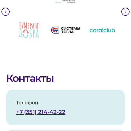
Реквизиты
Наименование:
АНО по оказанию
медицинской и реабилитационной
помощи «Служба милосердия «КИЯ»
Юридический адрес:
454112, Челябинск, Пр. Победы 290,
помещ.1
Фактический адрес:
454112, Челябинск, Пр. Победы 290
Телефон/факс:
8 (351) 21-44-222