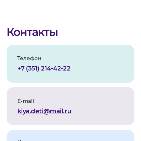
БИК:
047501602
Корр. счет:
30101810700000000602