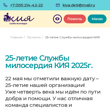
+7 (351) 214-42-22
kiya.deti@mail.ru
Помочь
Меню
Главная
/
Проекты
/
25-летие Службы милосердия КИЯ
25-летие Службы
милосердия КИЯ 2025г.
22 мая мы отметили важную дату –
25-летие нашей организации!
Уже четверть века мы идём по пути
добра и помощи. У нас отличная
команда специалистов и
волонтёров, чьи сердца наполнены
любовью к детям и стремлением
сделать их жизнь лучше. Спасибо
вам за ваш труд и самоотдачу!