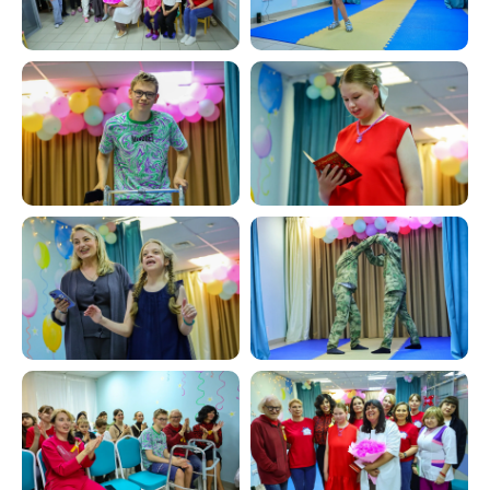
Телефон
+7 (351) 214-42-22
E-mail
kiya.deti@mail.ru
Вконтакте
@kiya.deti74
(Реабилитация)
@sm.kiya
(Грантовые проекты)
График работы
ПН-ПТ. 9:00-20:00
СБ.,ВС. выходной
Адрес