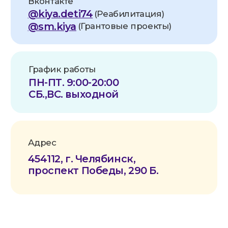
Политика конфиденциальности
Согласие на обработку данных
Условия безопасности оплаты
Публичная оферта
Устав СМ-Кия
АНО по оказанию медицинской и
реабилитационной помощи «Служба
милосердия «КИЯ» зарегистрирована в
Роскомнадзоре в реестре операторов,
осуществляющих обработку персональных
данных на основании Приказа № 81 от
20.05.2025. Рег. номер: 74-25-019218
Все фотографии физических лиц размещены с
их письменного согласия (для
несовершеннолетних — с согласия законных
представителей) в соответствии со ст. 152.1 ГК
РФ и 152-ФЗ «О персональных данных».
Передача и использование изображений
третьими лицами в рекламных и/или
коммерческих целях без отдельного
письменного согласия самих физических лиц
(или их законных представителей) не
допускаются.