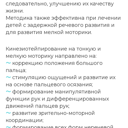
следовательно, улучшению их качеству
жизни.
Методика также эффективна при лечении
детей с задержкой речевого развития и
для развития мелкой моторики.
Контакты
Кинезиотейпирование на тонкую и
Телефон
мелкую моторику направлено на:
+7 (351) 214-42-22
〜
коррекцию положения большого
пальца;
〜
стимуляцию ощущений и развитие их
E-mail
на основе пальцевого осязания;
kiya.deti@mail.ru
〜
формирование манипулятивной
функции рук и дифференцированных
движений пальцев рук;
Вконтакте
〜
развитие зрительно-моторной
@kiya.deti74
(Реабилитация)
@sm.kiya
(Грантовые проекты)
координации;
〜
формирование всех форм неречевой