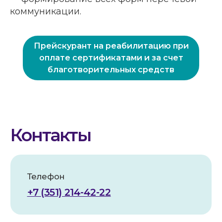
коммуникации.
График работы
ПН-ПТ. 9:00-20:00
СБ.,ВС. выходной
Прейскурант на реабилитацию при
оплате сертификатами и за счет
Адрес
благотворительных средств
454112, г. Челябинск,
проспект Победы, 290 Б.