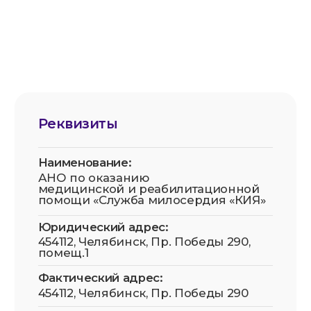
Политика конфиденциальности
Согласие на обработку данных
Условия безопасности оплаты
Публичная оферта
Устав СМ-Кия
АНО по оказанию медицинской и
реабилитационной помощи «Служба
милосердия «КИЯ» зарегистрирована в
Роскомнадзоре в реестре операторов,
осуществляющих обработку персональных
данных на основании Приказа № 81 от
20.05.2025. Рег. номер: 74-25-019218
Все фотографии физических лиц размещены с
их письменного согласия (для
несовершеннолетних — с согласия законных
представителей) в соответствии со ст. 152.1 ГК
РФ и 152-ФЗ «О персональных данных».