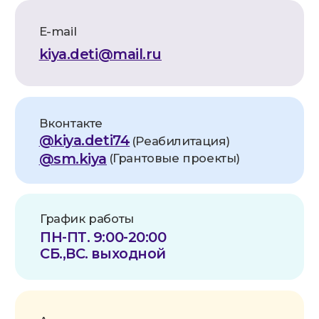
Реквизиты
Наименование:
АНО по оказанию
медицинской и реабилитационной
помощи «Служба милосердия «КИЯ»
Юридический адрес:
454112, Челябинск, Пр. Победы 290,
помещ.1
Фактический адрес:
454112, Челябинск, Пр. Победы 290
Телефон/факс:
8 (351) 21-44-222
ИНН:
7448260999
КПП:
744801001