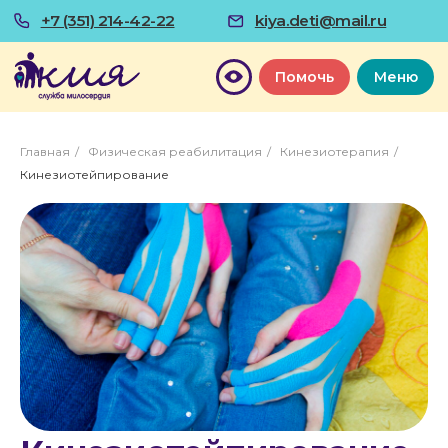
+7 (351) 214-42-22
kiya.deti@mail.ru
Помочь
Меню
Главная
/
Физическая реабилитация
/
Кинезиотерапия
/
Кинезиотейпирование