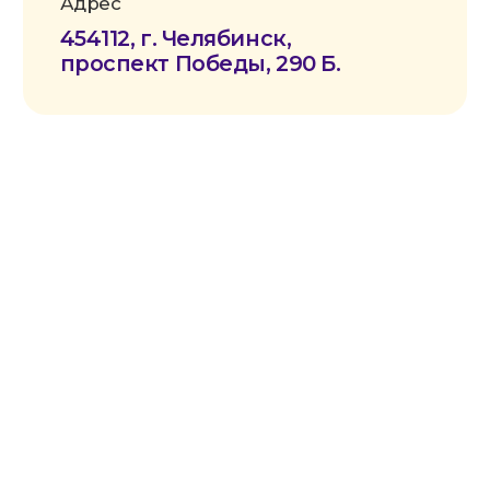
ОГРН:
1257400002331
Расч. счет:
40703810172710000052
Банк:
Челябинское отделение
№8597 ПАО СБЕРБАНК
БИК:
047501602
Корр. счет:
30101810700000000602