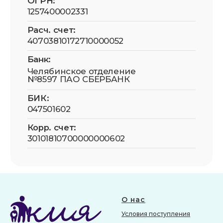
Роскомнадзоре в реестре операторов,
осуществляющих обработку персональных
данных на основании Приказа № 81 от
20.05.2025. Рег. номер: 74-25-019218
Все фотографии физических лиц размещены с
их письменного согласия (для
несовершеннолетних — с согласия законных
представителей) в соответствии со ст. 152.1 ГК
РФ и 152-ФЗ «О персональных данных».
Передача и использование изображений
третьими лицами в рекламных и/или
коммерческих целях без отдельного
письменного согласия самих физических лиц
(или их законных представителей) не
допускаются.
О нас
Условия поступления