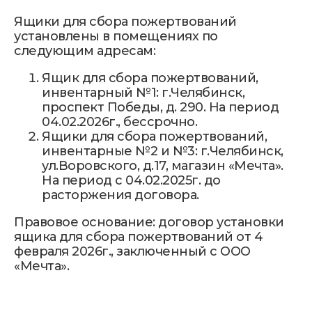
Ящики для сбора пожертвований
установлены в помещениях по
следующим адресам:
Ящик для сбора пожертвований,
инвентарный №1: г.Челябинск,
проспект Победы, д. 290. На период
04.02.2026г., бессрочно.
Ящики для сбора пожертвований,
инвентарные №2 и №3: г.Челябинск,
ул.Воровского, д.17, магазин «Мечта».
Контакты
На период с 04.02.2025г. до
расторжения договора.
Телефон
Правовое основание: договор установки
+7 (351) 214-42-22
ящика для сбора пожертвований от 4
февраля 2026г., заключенный с ООО
«Мечта».
E-mail
kiya.deti@mail.ru