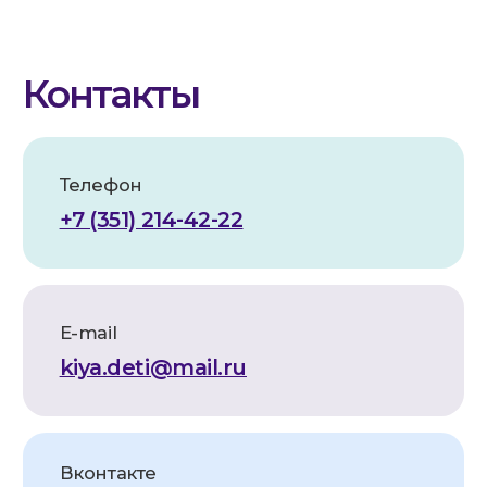
Вконтакте
@kiya.deti74
(Реабилитация)
@sm.kiya
(Грантовые проекты)
График работы
ПН-ПТ. 9:00-20:00
СБ.,ВС. выходной
Адрес
454112, г. Челябинск,
проспект Победы, 290 Б.